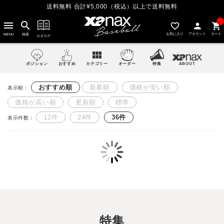
送料無料 合計¥5,000（税込）以上で送料無料
menu
search
favorite_outline
person
shopping_cart
お気に入り
アカウント
カート
MENU
検索
カタログ
view_module
ポジション
おすすめ
カテゴリー
オーダー
特集
ABOUT
おすすめ順
新着順
価格が安い順
表示順：
価格が高い順
更新順
標準
12件
24件
36件
表示件数：
特集